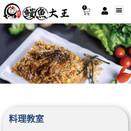
跳
0
購
至
選
主
單
物
要
籃
內
容
料理教室