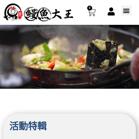
跳
0
購
至
選
主
單
物
要
籃
內
容
活動特輯