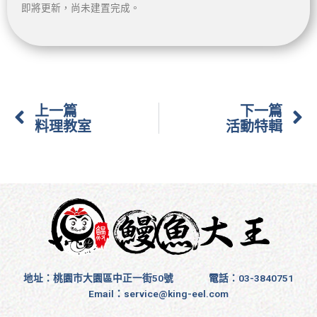
即將更新，尚未建置完成。
上一頁
上一篇
下一篇
料理教室
活動特輯
地址：桃園市大園區中正一街50號
電話：03-3840751
Email：
service@king-eel.com