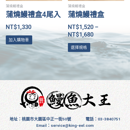
在
蒲燒鰻禮盒
蒲燒鰻禮盒
產
蒲燒鰻禮盒4尾入
蒲燒鰻禮盒
品
頁
NT$
1,330
NT$
1,520
–
面
NT$
1,680
選
加入購物車
擇
選擇規格
選
項
地址：桃園市大園區中正一街50號
電話：03-3840751
Email：
service@king-eel.com