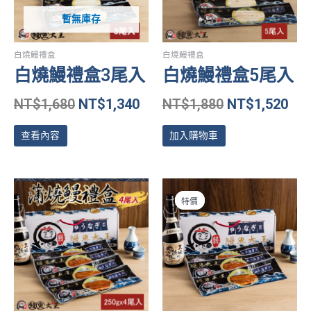
暫無庫存
白燒鰻禮盒
白燒鰻禮盒
白燒鰻禮盒3尾入
白燒鰻禮盒5尾入
NT$
1,680
NT$
1,340
NT$
1,880
NT$
1,520
查看內容
加入購物車
此
產
特價
特價
品
有
多
種
款
式。
可