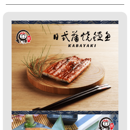
合
一
禮
盒
數
量