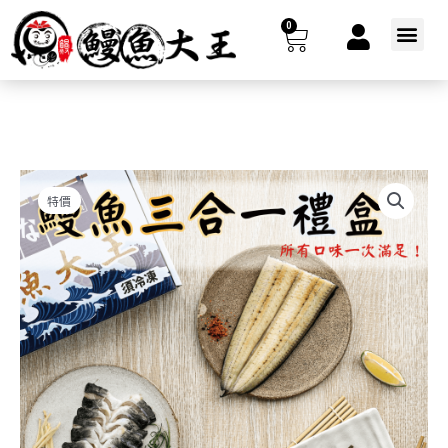
跳
0
購
至
選
主
單
物
要
籃
內
容
特價