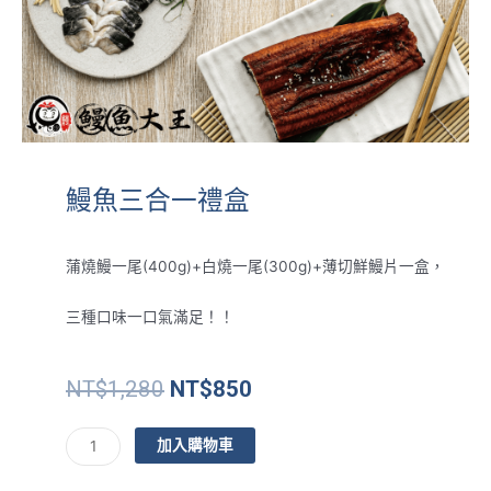
鰻魚三合一禮盒
蒲燒鰻一尾(400g)+白燒一尾(300g)+薄切鮮鰻片一盒，
三種口味一口氣滿足！！
原
目
NT$
1,280
NT$
850
始
前
價
價
鰻
加入購物車
格：
格：
魚
NT$1,280。
NT$850。
三