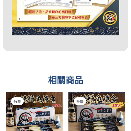
相關商品
原
目
原
目
特價
特價
特價
特價
始
前
始
前
價
價
價
價
格：
格：
格：
格
NT$1,680。
NT$1,340。
NT$1,880。
NT