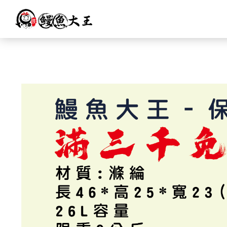
跳
至
主
要
內
容