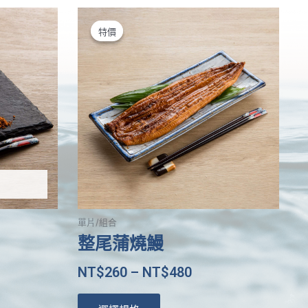
此
產
特價
特價
品
有
多
種
款
式。
可
在
產
品
頁
單片/組合
面
整尾蒲燒鰻
選
擇
NT$
260
–
NT$
480
選
項