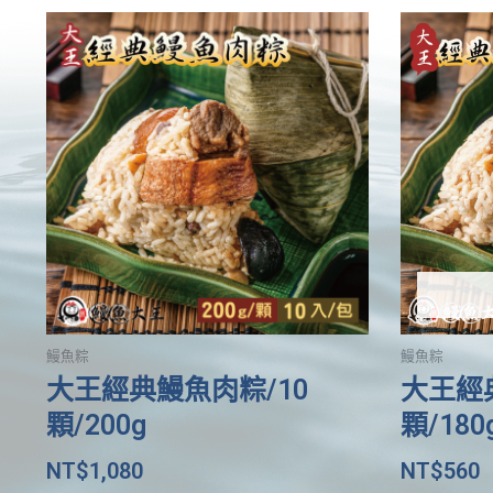
鰻魚粽
鰻魚粽
大王經典鰻魚肉粽/10
大王經
顆/200g
顆/180
NT$
1,080
NT$
560