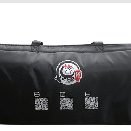
免
費
送)
數
量