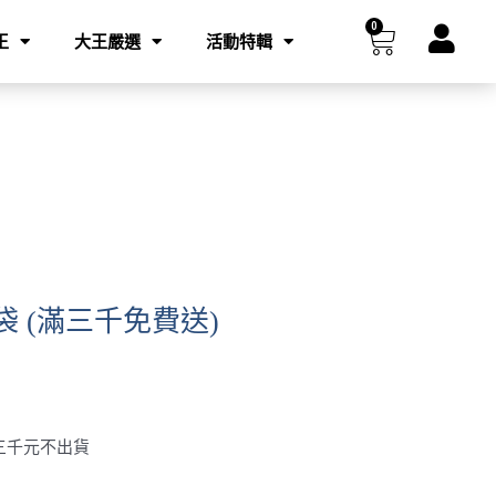
0
購
王
大王嚴選
活動特輯
物
籃
袋 (滿三千免費送)
三千元不出貨