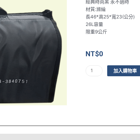
經典時尚黑 永不過時
材質:滌綸
長46*高25*寬23(公分)
26L容量
限重9公斤
NT$
0
鰻
加入購物車
魚
大
王-
保
冷
袋
(滿
三
千