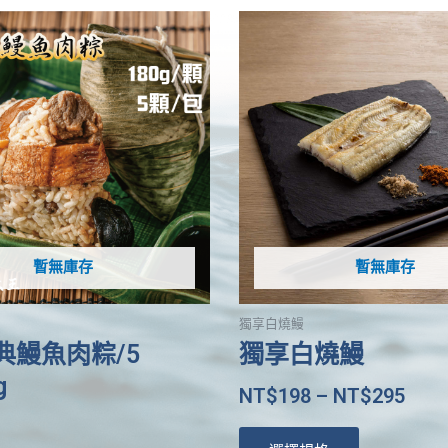
此
產
品
有
多
種
款
式。
可
在
產
暫無庫存
暫無庫存
品
頁
獨享白燒鰻
面
典鰻魚肉粽/5
獨享白燒鰻
選
g
擇
NT$
198
–
NT$
295
選
項