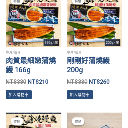
特價
特價
特價
特價
始
前
始
前
價
價
價
價
格：
格：
格：
格：
NT$330。
NT$210。
NT$380。
NT$26
單片/組合
單片/組合
肉質最細嫩蒲燒
剛剛好蒲燒鰻
鰻 166g
200g
NT$
330
NT$
210
NT$
380
NT$
260
加入購物車
加入購物車
原
目
此
產
特價
特價
特價
特價
始
前
品