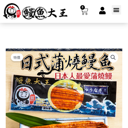
跳
0
購
至
選
主
單
物
要
籃
內
容
特價