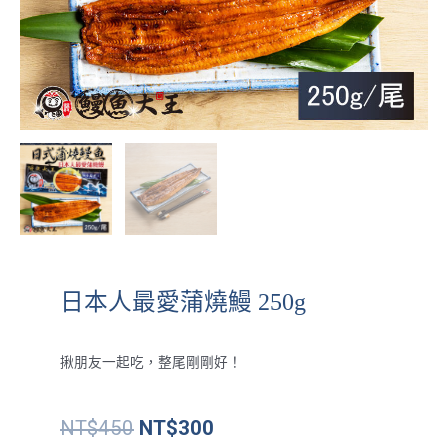
日本人最愛蒲燒鰻 250g
揪朋友一起吃，整尾剛剛好！
原
目
NT$
450
NT$
300