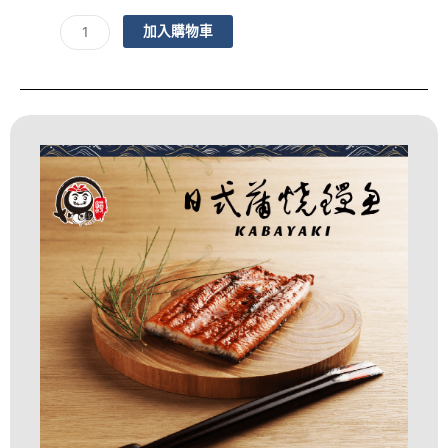
始
前
價
價
日
加入購物車
格：
格：
本
NT$450。
NT$300。
人
最
愛
蒲
燒
鰻
250g
數
量