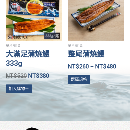
價
價
有
格：
格：
多
NT$520。
NT$380。
種
款
式。
可
在
單片/組合
單片/組合
產
大滿足蒲燒鰻
整尾蒲燒鰻
品
333g
頁
NT$
260
–
NT$
480
面
NT$
520
NT$
380
選
選擇規格
擇
加入購物車
選
項