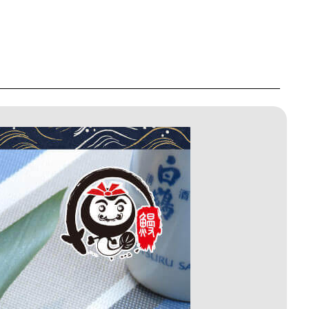
950。
NT$2,170。