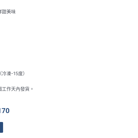
鮮甜美味
冷凍-15度）
個工作天內發貨。
目
170
前
價
格：