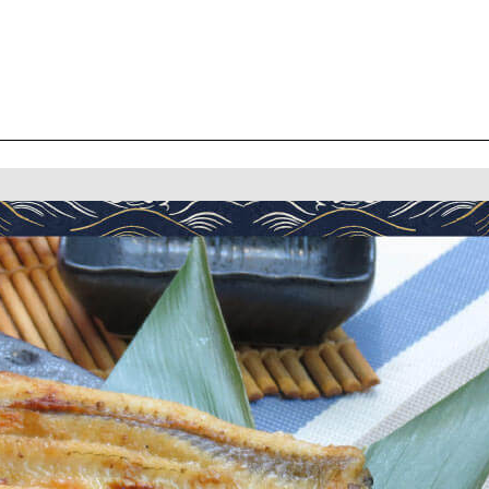
NT$2,
白
燒
鰻
150g
10+1
包
組
數
量