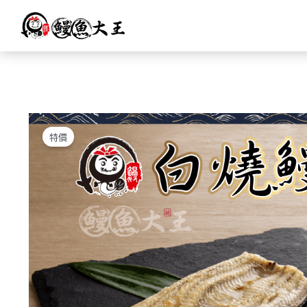
跳
至
主
要
內
容
特價