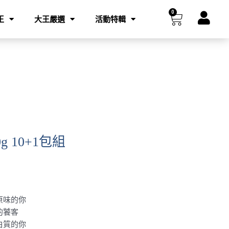
0
購
王
大王嚴選
活動特輯
物
籃
g 10+1包組
原味的你
的饕客
白質的你