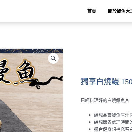
首頁
關於鰻魚大
獨享白燒鰻 150
已經料理好的白燒鰻魚片
給想品嘗鰻魚原汁
給想節省處理時間
適合健身想補充蛋