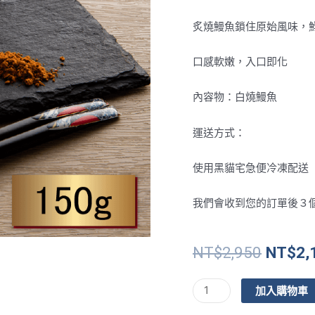
炙燒鰻魚鎖住原始風味，
口感軟嫩，入口即化
內容物：白燒鰻魚
運送方式：
使用黑貓宅急便冷凍配送（
我們會收到您的訂單後３
原
NT$
2,950
NT$
2,
始
價
獨
加入購物車
格：
享